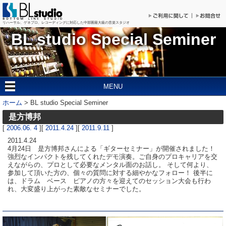
リハーサル、ゲネプロ、レコーディングに対応した
中部圏最大級の音楽スタジオ
BL studio Special Seminer
MENU
ホーム
>
BL studio Special Seminer
是方博邦
[
2006.06. 4
][
2011.4.24
][
2011.9.11
]
2011.4.24
4月24日 是方博邦さんによる「ギターセミナー」が開催されました！
強烈なインパクトを残してくれたデモ演奏。ご自身のプロキャリアを交
えながらの、プロとして必要なメンタル面のお話し。 そして何より、
参加して頂いた方の、個々の質問に対する細やかなフォロー！ 後半に
は、ドラム ベース ピアノの方々を迎えてのセッション大会も行わ
れ、大変盛り上がった素敵なセミナーでした。