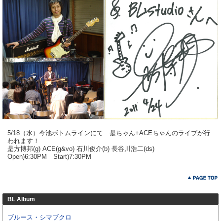
5/18（水）今池ボトムラインにて 是ちゃん+ACEちゃんのライブが行
われます！
是方博邦(g) ACE(g&vo) 石川俊介(b) 長谷川浩二(ds)
Open)6:30PM Start)7:30PM
BL Album
ブルース・シマブクロ