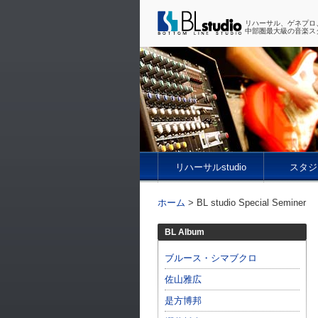
リハーサル、ゲネプロ
中部圏最大級の音楽ス
リハーサルstudio
スタジ
ホーム
>
BL studio Special Seminer
BL Album
ブルース・シマブクロ
佐山雅広
是方博邦