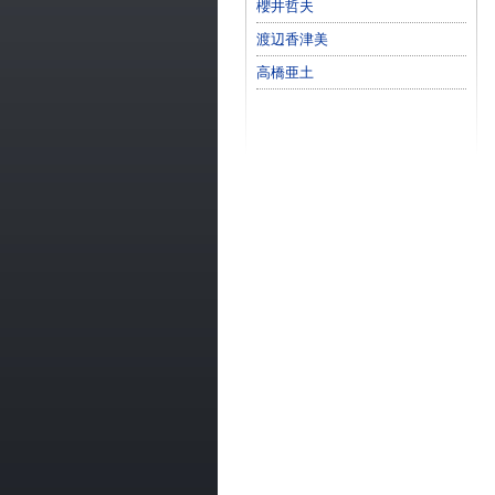
櫻井哲夫
渡辺香津美
高橋亜土