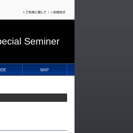
pecial Seminer
IDE
MAP
。