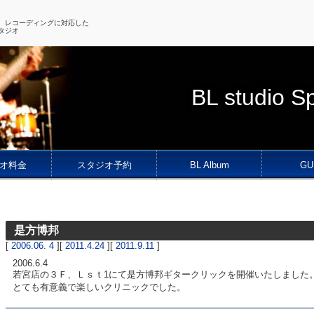
、レコーディングに対応した
タジオ
BL studio S
オ料金
スタジオ予約
BL Album
GU
是方博邦
[
2006.06. 4
][
2011.4.24
][
2011.9.11
]
2006.6.4
若宮店の３Ｆ、Ｌｓｔ1にて是方博邦ギタークリックを開催いたしました
とても有意義で楽しいクリニックでした。