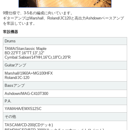
9畳仕様で、3-5名の編成に向いています。
ギターアンプはMarshall、Roland/JC120と高出力Ashdownベースアンプ
を常設しています。
常設機器
Drums
TAMA/Starclassic Maple
BD:22''FT:16''TT:13'',12''
Cymbal:Sabian/14''HH,16''Cr,18''Cr,20''R
Guitarアンプ
Marshall/1960A+MG100HFX
Roland/JC-120
Bassアンプ
Ashdown/MAG-C410T300
P.A.
YAMAHA/EMX512SC
その他
TASCAM/CD-200(CDデッキ)