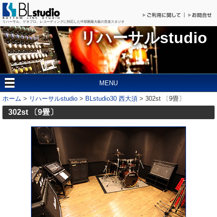
リハーサル、ゲネプロ、レコーディングに対応した
中部圏最大級の音楽スタジオ
リハーサルstudio
MENU
ホーム
>
リハーサルstudio
>
BLstudio30 西大須
>
302st 〔9畳〕
302st 〔9畳〕