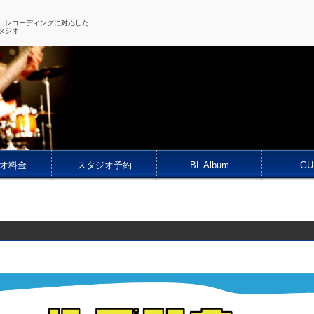
、レコーディングに対応した
タジオ
オ料金
スタジオ予約
BL Album
GU