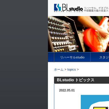
リハーサル、ゲネプロ
中部圏最大級の音楽ス
リハーサルstudio
スタジ
ホーム
>
topics
>
BLstudio トピックス
2022.05.01