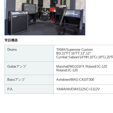
常設機器
Drums
TAMA/Superstar Custom
BD:22''FT:16''TT:13'',12''
Cymbal:Sabian/14''HH,16''Cr,18''Cr,20''
Guitarアンプ
Marshall/MG101FX Roland/JC-120
Roland/JC-120
Bassアンプ
Ashdown/MAG-C410T300
P.A.
YAMAHA/EMX512SC+S112V