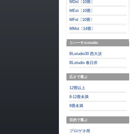
MDst〔10畳〕
MEst〔10畳〕
MFst〔10畳〕
MMst〔14畳〕
リハーサルstudio
BLstudio30 西大須
BLstudio 春日井
広さで選ぶ
12畳以上
8-12畳未満
8畳未満
目的で選ぶ
プロ/ゲネ用