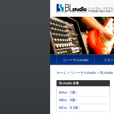
リハーサル、ゲネプロ
中部圏最大級の音楽ス
リハーサルstudio
スタジ
ホーム
>
リハーサルstudio
>
BLstudi
BLstudio 名東
MAst〔7畳〕
MBst〔8畳〕
MCst〔8.5畳〕