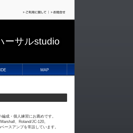
ーサルstudio
IDE
MAP
、小編成・個人練習にお薦めです。
shall、Roland/JC-120。
ownベースアンプを常設しています。