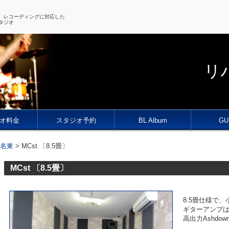
、レコーディングに対応した
タジオ
リハ
オ料金
スタジオ予約
BL Album
GU
o 名東
>
MCst 〔8.5畳〕
MCst 〔8.5畳〕
8.5畳仕様で
ギターアンプはMar
高出力Ashd